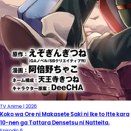
TV Anime | 2026
Koko wa Ore ni Makasete Saki ni Ike to Itte kara
10-nen ga Tattara Densetsu ni Natteita.
Episodio 6