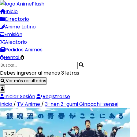
Inicio
Directorio
Anime Latino
Emisión
Aleatorio
Pedidos Animes
Hentai
Debes ingresar al menos 3 letras
Ver más resultados
Iniciar Sesión
Registrarse
Inicio
/
TV Anime
/
3-nen Z-gumi Ginpachi-sensei