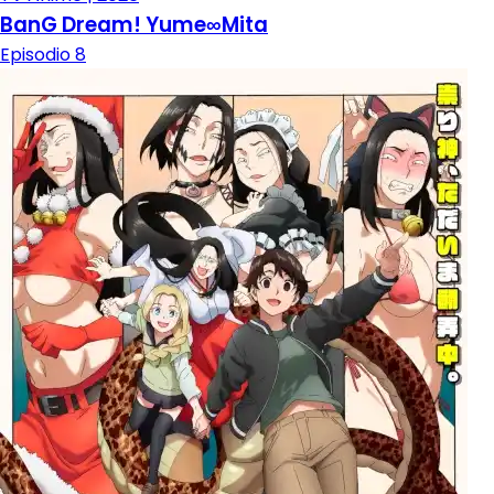
BanG Dream! Yume∞Mita
Episodio 8