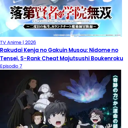
TV Anime | 2026
Rakudai Kenja no Gakuin Musou: Nidome no
Tensei, S-Rank Cheat Majutsushi Boukenroku
Episodio 7