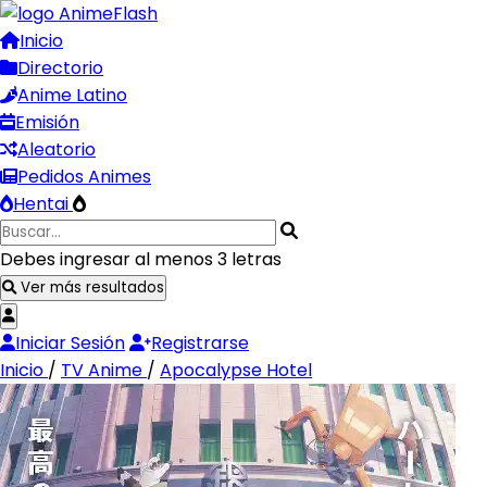
Inicio
Directorio
Anime Latino
Emisión
Aleatorio
Pedidos Animes
Hentai
Debes ingresar al menos 3 letras
Ver más resultados
Iniciar Sesión
Registrarse
Inicio
/
TV Anime
/
Apocalypse Hotel