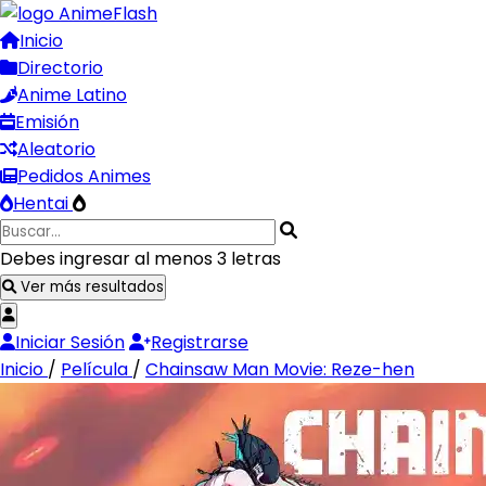
Inicio
Directorio
Anime Latino
Emisión
Aleatorio
Pedidos Animes
Hentai
Debes ingresar al menos 3 letras
Ver más resultados
Iniciar Sesión
Registrarse
Inicio
/
Película
/
Chainsaw Man Movie: Reze-hen