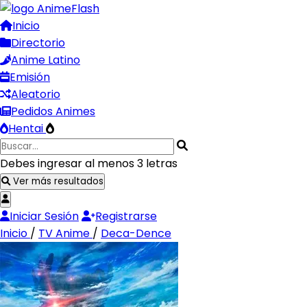
Inicio
Directorio
Anime Latino
Emisión
Aleatorio
Pedidos Animes
Hentai
Debes ingresar al menos 3 letras
Ver más resultados
Iniciar Sesión
Registrarse
Inicio
/
TV Anime
/
Deca-Dence