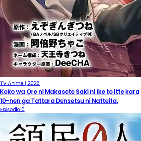
TV Anime | 2026
Koko wa Ore ni Makasete Saki ni Ike to Itte kara
10-nen ga Tattara Densetsu ni Natteita.
Episodio 6