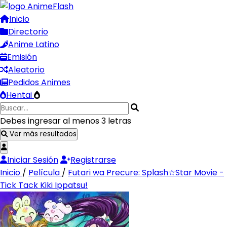
Inicio
Directorio
Anime Latino
Emisión
Aleatorio
Pedidos Animes
Hentai
Debes ingresar al menos 3 letras
Ver más resultados
Iniciar Sesión
Registrarse
Inicio
/
Película
/
Futari wa Precure: Splash☆Star Movie -
Tick Tack Kiki Ippatsu!