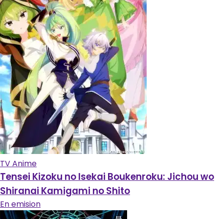
TV Anime
Tensei Kizoku no Isekai Boukenroku: Jichou wo
Shiranai Kamigami no Shito
En emision