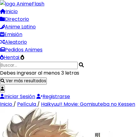
Inicio
Directorio
Anime Latino
Emisión
Aleatorio
Pedidos Animes
Hentai
Debes ingresar al menos 3 letras
Ver más resultados
Iniciar Sesión
Registrarse
Inicio
/
Película
/
Haikyuu!! Movie: Gomisuteba no Kessen