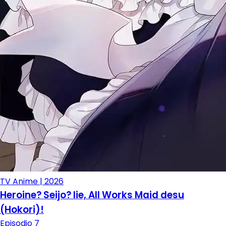
TV Anime | 2026
Heroine? Seijo? Iie, All Works Maid desu
(Hokori)!
Episodio 7