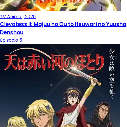
TV Anime | 2026
Clevatess II: Majuu no Ou to Itsuwari no Yuusha
Denshou
Episodio 5