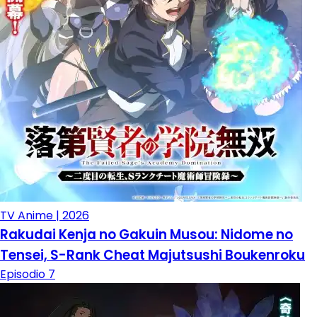
TV Anime | 2026
Rakudai Kenja no Gakuin Musou: Nidome no
Tensei, S-Rank Cheat Majutsushi Boukenroku
Episodio 7