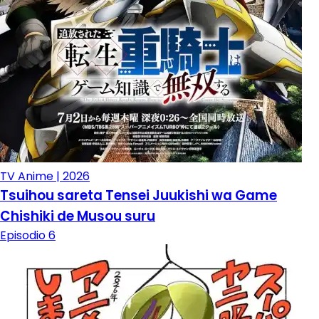
TV Anime | 2026
Tsuihou sareta Tensei Juukishi wa Game
Chishiki de Musou suru
Episodio 6