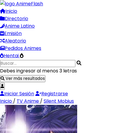
Inicio
Directorio
Anime Latino
Emisión
Aleatorio
Pedidos Animes
Hentai
Debes ingresar al menos 3 letras
Ver más resultados
Iniciar Sesión
Registrarse
Inicio
/
TV Anime
/
Silent Mobius