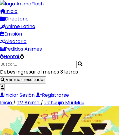
Inicio
Directorio
Anime Latino
Emisión
Aleatorio
Pedidos Animes
Hentai
Debes ingresar al menos 3 letras
Ver más resultados
Iniciar Sesión
Registrarse
Inicio
/
TV Anime
/
Uchuujin MuuMuu