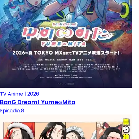
TV Anime | 2026
BanG Dream! Yume∞Mita
Episodio 8