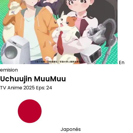
En
emision
Uchuujin MuuMuu
TV Anime
2025
Eps: 24
Japonés