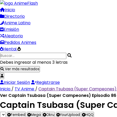
Inicio
Directorio
Anime Latino
Emisión
Aleatorio
Pedidos Animes
Hentai
Debes ingresar al menos 3 letras
Ver más resultados
Iniciar Sesión
Registrarse
Inicio
/
TV Anime
/
Captain Tsubasa (Super Campeones
Ver Captain Tsubasa (Super Campeones) Episodio 86 
Captain Tsubasa (Super Ca
Fembed
Mega
Okru
YourUpload
HQQ