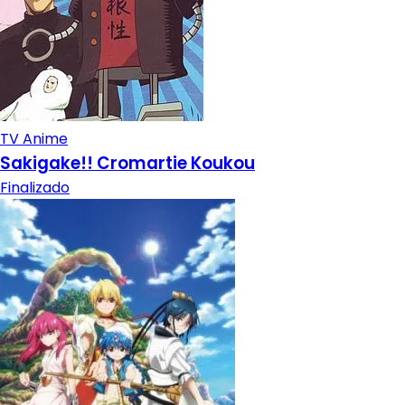
TV Anime
Sakigake!! Cromartie Koukou
Finalizado