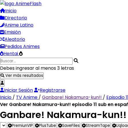
Inicio
Directorio
Anime Latino
Emisión
Aleatorio
Pedidos Animes
Hentai
Debes ingresar al menos 3 letras
Ver más resultados
Iniciar Sesión
Registrarse
Inicio
/
TV Anime
/
Ganbare! Nakamura-kun!!
/
Episodio 1
Ver Ganbare! Nakamura-kun!! episodio 11 sub en espa
Ganbare! Nakamura-kun!! E
PremiunVIP
PlusTube
SaveFiles
StreamTape
Uqloa