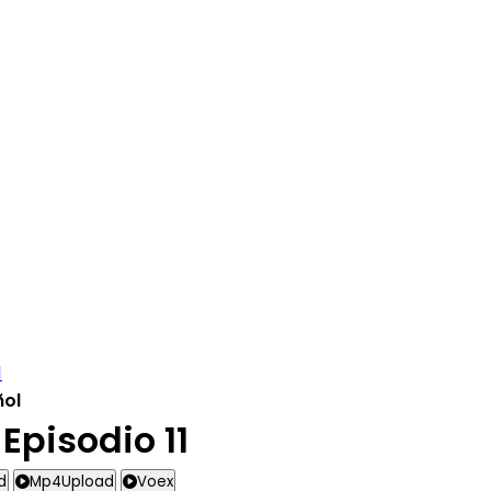
1
ñol
pisodio 11
d
Mp4Upload
Voex