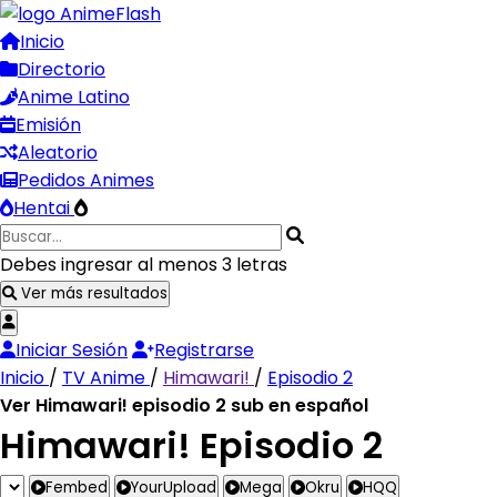
Inicio
Directorio
Anime Latino
Emisión
Aleatorio
Pedidos Animes
Hentai
Debes ingresar al menos 3 letras
Ver más resultados
Iniciar Sesión
Registrarse
Inicio
/
TV Anime
/
Himawari!
/
Episodio 2
Ver Himawari! episodio 2 sub en español
Himawari! Episodio 2
Fembed
YourUpload
Mega
Okru
HQQ