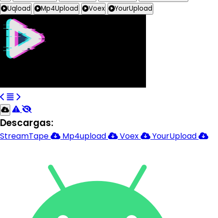
Uqload
Mp4Upload
Voex
YourUpload
Descargas:
StreamTape
Mp4upload
Voex
YourUpload