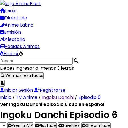
Inicio
Directorio
Anime Latino
Emisión
Aleatorio
Pedidos Animes
Hentai
Debes ingresar al menos 3 letras
Ver más resultados
Iniciar Sesión
Registrarse
Inicio
/
TV Anime
/
Ingoku Danchi
/
Episodio 6
Ver Ingoku Danchi episodio 6 sub en español
Ingoku Danchi Episodio 6
PremiunVIP
PlusTube
SaveFiles
StreamTape