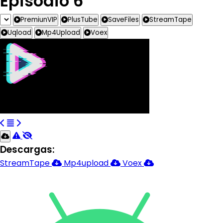
Episodio 6
PremiunVIP
PlusTube
SaveFiles
StreamTape
Uqload
Mp4Upload
Voex
Descargas:
StreamTape
Mp4upload
Voex