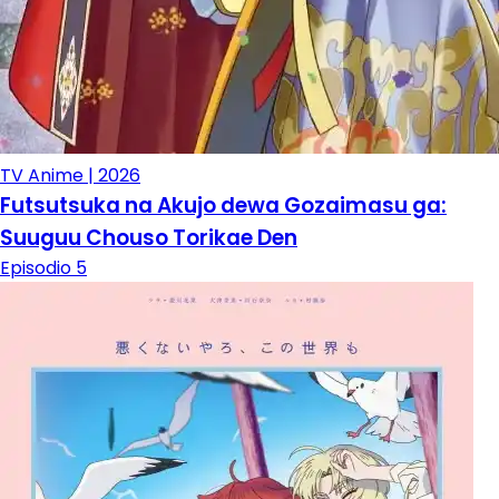
TV Anime | 2026
Futsutsuka na Akujo dewa Gozaimasu ga:
Suuguu Chouso Torikae Den
Episodio 5