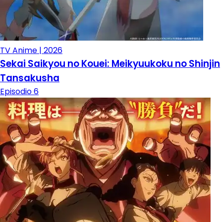
TV Anime | 2026
Sekai Saikyou no Kouei: Meikyuukoku no Shinjin
Tansakusha
Episodio 6