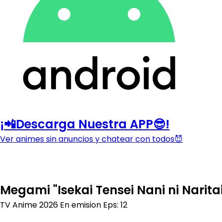
¡📲Descarga Nuestra APP😎!
Ver animes sin anuncios y chatear con todos😈
Megami "Isekai Tensei Nani ni Narit
TV Anime
2026
En emision
Eps: 12