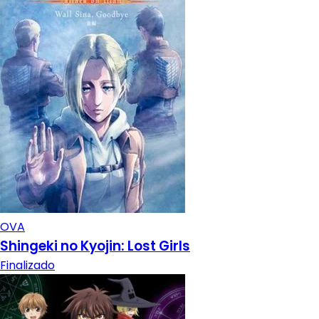
OVA
Shingeki no Kyojin: Lost Girls
Finalizado