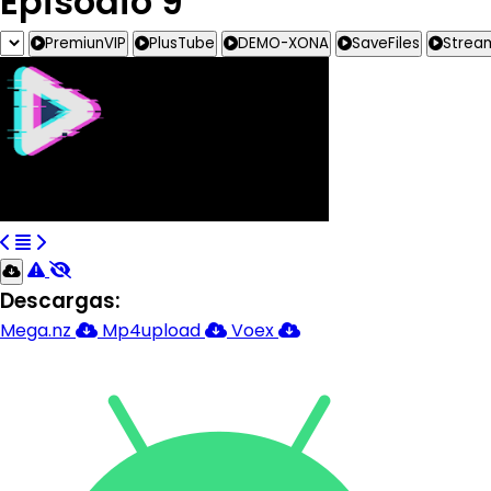
Episodio 9
PremiunVIP
PlusTube
DEMO-XONA
SaveFiles
Strea
Descargas:
Mega.nz
Mp4upload
Voex