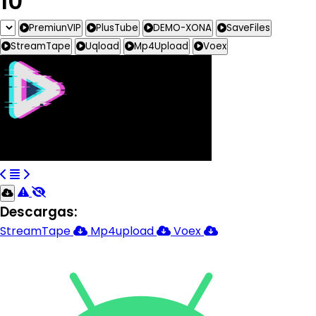
10
PremiunVIP
PlusTube
DEMO-XONA
SaveFiles
StreamTape
Uqload
Mp4Upload
Voex
Descargas:
StreamTape
Mp4upload
Voex