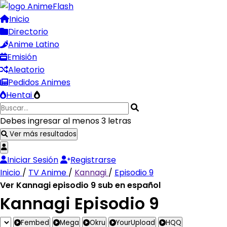
Inicio
Directorio
Anime Latino
Emisión
Aleatorio
Pedidos Animes
Hentai
Debes ingresar al menos 3 letras
Ver más resultados
Iniciar Sesión
Registrarse
Inicio
/
TV Anime
/
Kannagi
/
Episodio 9
Ver Kannagi episodio 9 sub en español
Kannagi Episodio 9
Fembed
Mega
Okru
YourUpload
HQQ