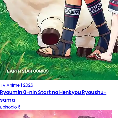
TV Anime | 2026
Ryoumin 0-nin Start no Henkyou Ryoushu-
sama
Episodio 6