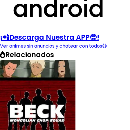
¡📲Descarga Nuestra APP😎!
Ver animes sin anuncios y chatear con todos😈
Relacionados