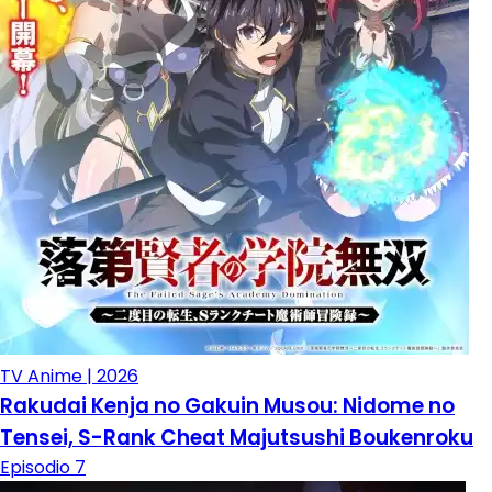
TV Anime | 2026
Rakudai Kenja no Gakuin Musou: Nidome no
Tensei, S-Rank Cheat Majutsushi Boukenroku
Episodio 7