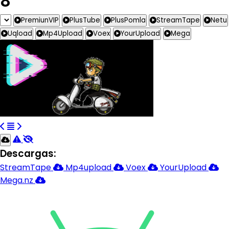
8
PremiunVIP
PlusTube
PlusPomla
StreamTape
Netu
Uqload
Mp4Upload
Voex
YourUpload
Mega
Descargas:
StreamTape
Mp4upload
Voex
YourUpload
Mega.nz