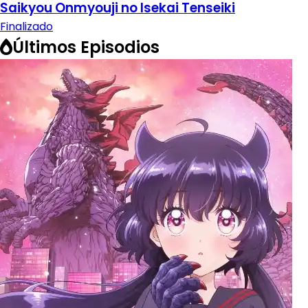
Saikyou Onmyouji no Isekai Tenseiki
Finalizado
Últimos Episodios