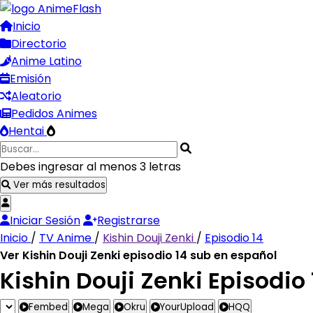
Inicio
Directorio
Anime Latino
Emisión
Aleatorio
Pedidos Animes
Hentai
Debes ingresar al menos 3 letras
Ver más resultados
Iniciar Sesión
Registrarse
Inicio
/
TV Anime
/
Kishin Douji Zenki
/
Episodio 14
Ver Kishin Douji Zenki episodio 14 sub en español
Kishin Douji Zenki Episodio 
Fembed
Mega
Okru
YourUpload
HQQ