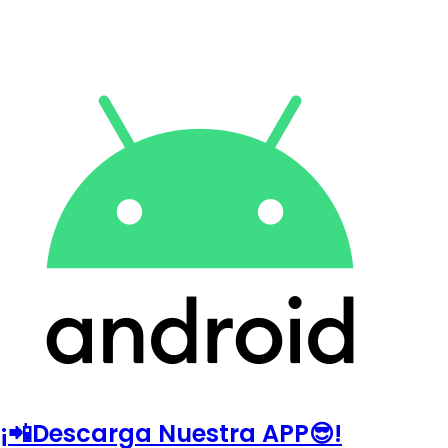
¡📲Descarga Nuestra APP😎!