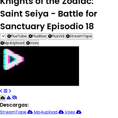
Knights of the Zodiac:
Saint Seiya - Battle for
Sanctuary Episodio 18
PlusTube
PlusRise
PlusVid
StreamTape
Mp4Upload
Voex
Descargas:
StreamTape
Mp4upload
Voex