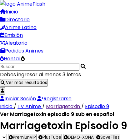
Inicio
Directorio
Anime Latino
Emisión
Aleatorio
Pedidos Animes
Hentai
Debes ingresar al menos 3 letras
Ver más resultados
Iniciar Sesión
Registrarse
Inicio
/
TV Anime
/
Marriagetoxin
/
Episodio 9
Ver Marriagetoxin episodio 9 sub en español
Marriagetoxin Episodio 9
PremiunVIP
PlusTube
DEMO-XONA
SaveFiles