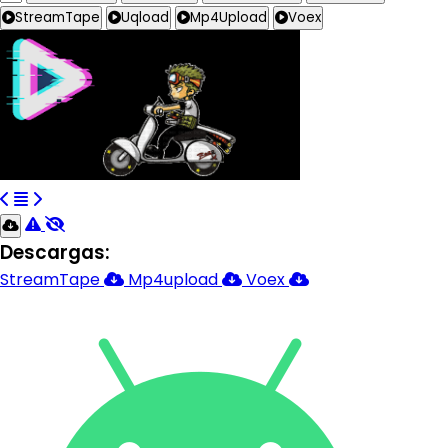
StreamTape
Uqload
Mp4Upload
Voex
Descargas:
StreamTape
Mp4upload
Voex