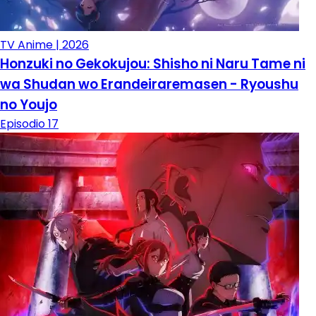
TV Anime | 2026
Honzuki no Gekokujou: Shisho ni Naru Tame ni
wa Shudan wo Erandeiraremasen - Ryoushu
no Youjo
Episodio 17