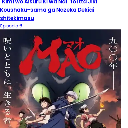
"Kimi wo Aisuru Ki wa Nai" to Itta Jiki
Koushaku-sama ga Nazeka Dekiai
shitekimasu
Episodio 6