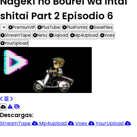
Nageki no Bourei wa Intai
shitai Part 2 Episodio 6
PremiunVIP
PlusTube
PlusPomla
SaveFiles
StreamTape
Netu
Uqload
Mp4Upload
Voex
YourUpload
Descargas:
StreamTape
Mp4upload
Voex
YourUpload