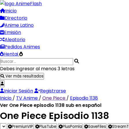
Inicio
Directorio
Anime Latino
Emisión
Aleatorio
Pedidos Animes
Hentai
Debes ingresar al menos 3 letras
Ver más resultados
Iniciar Sesión
Registrarse
Inicio
/
TV Anime
/
One Piece
/
Episodio 1138
Ver One Piece episodio 1138 sub en español
One Piece Episodio 1138
PremiunVIP
PlusTube
PlusPomla
SaveFiles
Stream