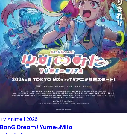
TV Anime | 2026
BanG Dream! Yume∞Mita