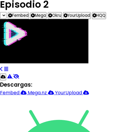
Episodio 2
Fembed
Mega
Okru
YourUpload
HQQ
Descargas:
Fembed
Mega.nz
YourUpload