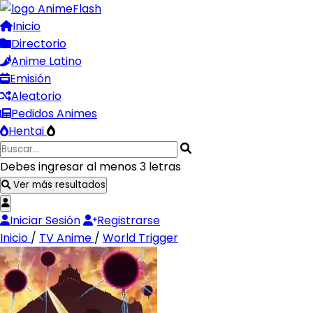
Inicio
Directorio
Anime Latino
Emisión
Aleatorio
Pedidos Animes
Hentai
Debes ingresar al menos 3 letras
Ver más resultados
Iniciar Sesión
Registrarse
Inicio
/
TV Anime
/
World Trigger