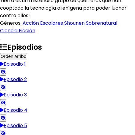
Tierra es un misterioso grupo de guerreros que han
cooptado la tecnología alienígena para poder luchar
contra ellos!
Géneros:
Acción
Escolares
Shounen
Sobrenatural
Ciencia Ficción
Episodios
Orden Arriba
Episodio 1
Episodio 2
Episodio 3
Episodio 4
Episodio 5