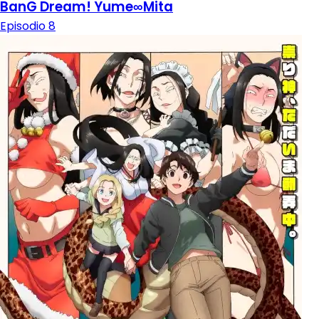
BanG Dream! Yume∞Mita
Episodio 8