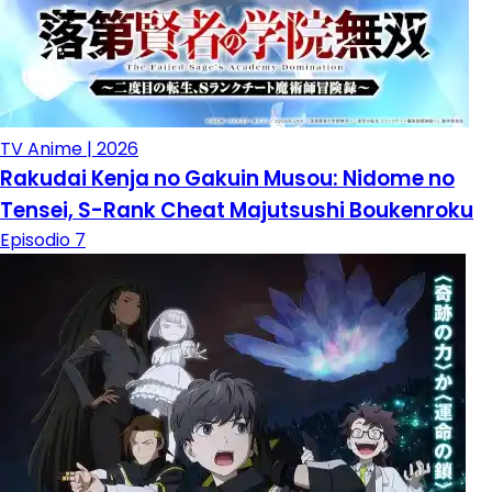
TV Anime | 2026
Rakudai Kenja no Gakuin Musou: Nidome no
Tensei, S-Rank Cheat Majutsushi Boukenroku
Episodio 7