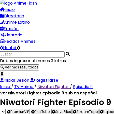
Inicio
Directorio
Anime Latino
Emisión
Aleatorio
Pedidos Animes
Hentai
Debes ingresar al menos 3 letras
Ver más resultados
Iniciar Sesión
Registrarse
Inicio
/
TV Anime
/
Niwatori Fighter
/
Episodio 9
Ver Niwatori Fighter episodio 9 sub en español
Niwatori Fighter Episodio 9
PremiunVIP
PlusTube
SaveFiles
StreamTape
Uqloa