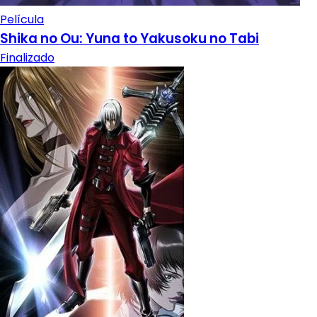
Película
Shika no Ou: Yuna to Yakusoku no Tabi
Finalizado